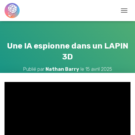
D
É
P
L
I
Une IA espionne dans un LAPIN
E
3D
R
L
Publié par
Nathan Barry
le
15 avril 2025
A
N
A
V
I
G
A
T
I
O