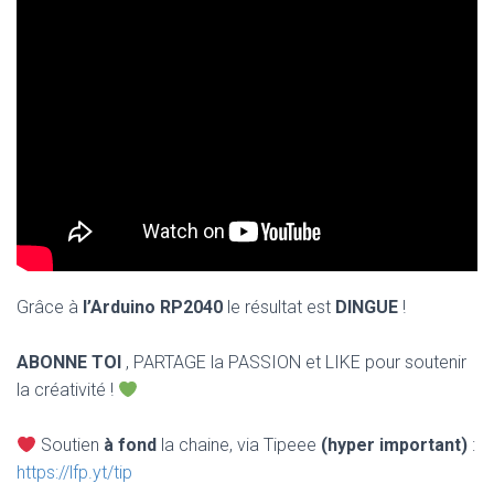
N
Grâce à
l’Arduino RP2040
le résultat est
DINGUE
!
ABONNE TOI
, PARTAGE la PASSION et LIKE pour soutenir
la créativité !
Soutien
à fond
la chaine, via Tipeee
(hyper important)
:
https://lfp.yt/tip