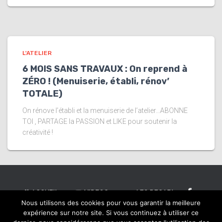
L'ATELIER
6 MOIS SANS TRAVAUX : On reprend à
ZÉRO ! (Menuiserie, établi, rénov’
TOTALE)
On rénove l’établi et la menuiserie de l’atelier…ABONNE
TOI , PARTAGE la PASSION et LIKE pour soutenir la
créativité !
ACCUEIL
VIDEOS
LES RECAP’
Nous utilisons des cookies pour vous garantir la meilleure
expérience sur notre site. Si vous continuez à utiliser ce
NE CLIQUE PAS ICI !