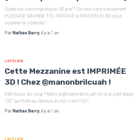
Quelle est votre impression 3D pref ? On veut votre classement
PLEEAASE !ABONNE TOI , PARTAGE la PASSION et LIKE pour
soutenir la créativité !
Par
Nathan Barry
, il y a
1 an
L'ATELIER
Cette Mezzanine est IMPRIMÉE
3D ! Chez ‪@manonbrilcuah‬ !
Défi réussi, du coup ? Merci à ‪@manonbrilcuah‬ On a un petit étage
“3D” qui flotte au-dessus du sol, c’est FOU !
Par
Nathan Barry
, il y a
1 an
L'ATELIER