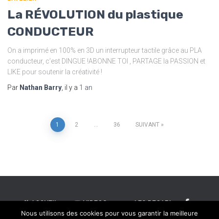
La RÉVOLUTION du plastique
CONDUCTEUR
On a imprimé en 100% en 3D un interrupteur tactile grâce au PLA
conducteur, c’est DINGUE !ABONNE TOI , PARTAGE la PASSION et
LIKE pour soutenir la créativité !
Par
Nathan Barry
, il y a
1 an
1
2
…
36
SUIVANT
Navigation
des
articles
ACCUEIL
VIDEOS
LES RECAP’
Nous utilisons des cookies pour vous garantir la meilleure