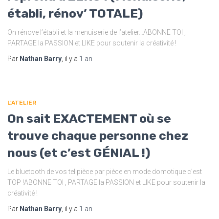
établi, rénov’ TOTALE)
On rénove l’établi et la menuiserie de l’atelier…ABONNE TOI ,
PARTAGE la PASSION et LIKE pour soutenir la créativité !
Par
Nathan Barry
, il y a
1 an
L'ATELIER
On sait EXACTEMENT où se
trouve chaque personne chez
nous (et c’est GÉNIAL !)
Le bluetooth de vos tel pièce par pièce en mode domotique c’est
TOP !ABONNE TOI , PARTAGE la PASSION et LIKE pour soutenir la
créativité !
Par
Nathan Barry
, il y a
1 an