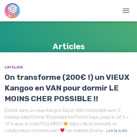
DÉPL
LA
NAVI
Articles
L'ATELIER
On transforme (200€ !) un VIEUX
Kangoo en VAN pour dormir LE
MOINS CHER POSSIBLE !!
Dormir dans un vieux Kangoo façon VAN confortable avec 3
matelas bébé Emma ! Et pendant les French Days, jusqu’à -50 % +
10 % avec le code POULAINYT
https://lfp.yt/emmalfp en
collaboration commerciale !
Les matelas Emma :
Lire la suite…