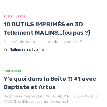
3DÉCOUVERTE
10 OUTILS IMPRIMÉS en 3D
Tellement MALINS…(ou pas ?)
Alors ? Y’a des belles surprises et découvertes hein !?
Par
Nathan Barry
, il y a
1 an
NON CLASSÉ
Y’a quoi dans la Boite ?! #1 avec
Baptiste et Artus
On en tourne d’autres plus difficiles ?ABONNE TOI , PARTAGE la
PASSION et LIKE pour soutenir la créativité !