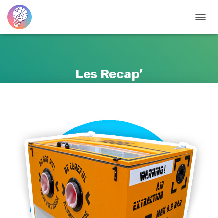
D
É
P
L
I
Les Recap’
E
R
L
A
N
A
V
I
G
A
T
I
O