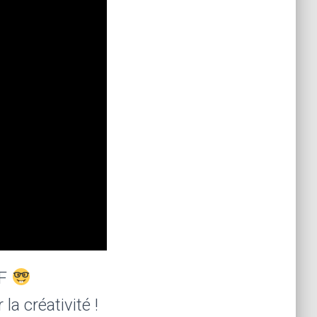
UF
a créativité !