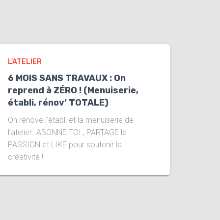
L'ATELIER
6 MOIS SANS TRAVAUX : On
reprend à ZÉRO ! (Menuiserie,
établi, rénov’ TOTALE)
On rénove l’établi et la menuiserie de
l’atelier…ABONNE TOI , PARTAGE la
PASSION et LIKE pour soutenir la
créativité !