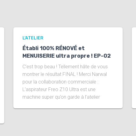
L'ATELIER
Établi 100% RÉNOVÉ et
MENUISERIE ultra propre ! EP-02
C’est trop beau ! Tellement hâte de vous
montrer le résultat FINAL ! Merci Narwal
pour la collaboration commerciale :
L’aspirateur Freo Z10 Ultra est une
machine super qu’on garde à l’atelier