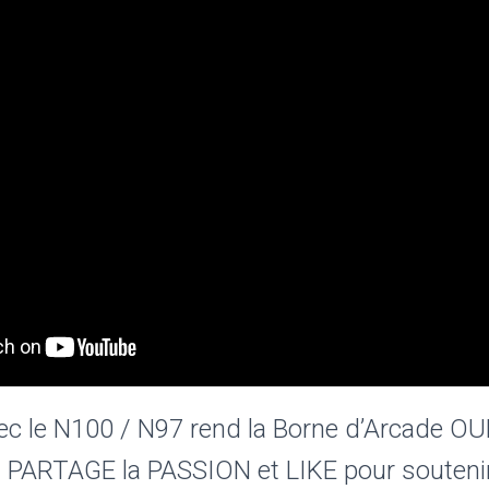
vec le N100 / N97 rend la Borne d’Arcade O
, PARTAGE la PASSION et LIKE pour soutenir l