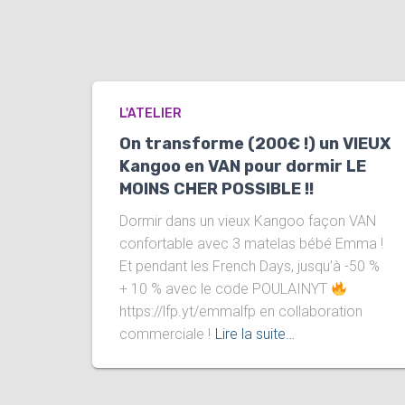
L'ATELIER
On transforme (200€ !) un VIEUX
Kangoo en VAN pour dormir LE
MOINS CHER POSSIBLE !!
Dormir dans un vieux Kangoo façon VAN
confortable avec 3 matelas bébé Emma !
Et pendant les French Days, jusqu’à -50 %
+ 10 % avec le code POULAINYT
https://lfp.yt/emmalfp en collaboration
commerciale !
Lire la suite…