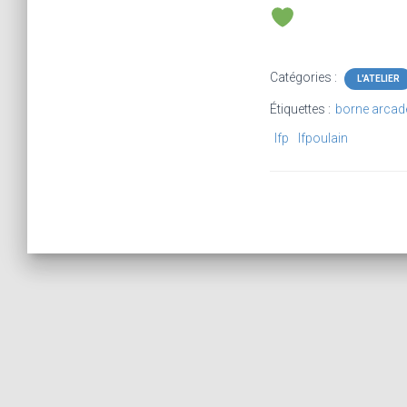
Catégories :
L'ATELIER
Étiquettes :
borne arcad
lfp
lfpoulain