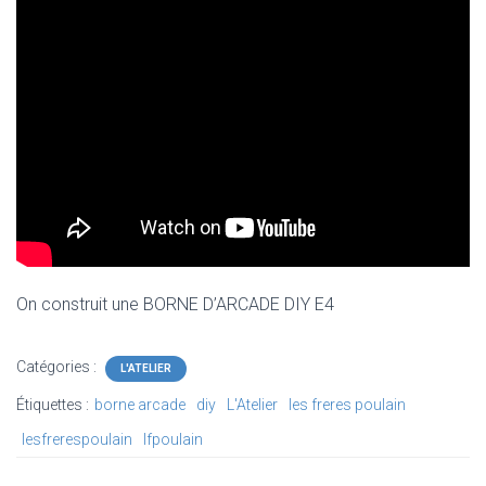
N
On construit une BORNE D’ARCADE DIY E4
Catégories :
L'ATELIER
Étiquettes :
borne arcade
diy
L'Atelier
les freres poulain
lesfrerespoulain
lfpoulain