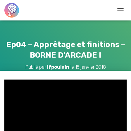
D
É
P
L
I
Ep04 – Apprêtage et finitions –
E
BORNE D’ARCADE !
R
L
Publié par
lfpoulain
le
15 janvier 2018
A
N
A
V
I
G
A
T
I
O